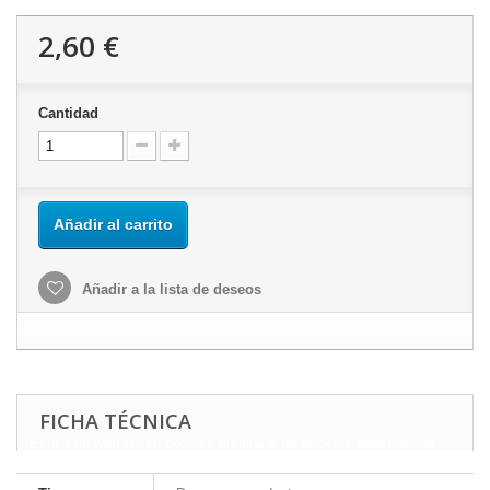
2,60 €
Cantidad
Añadir al carrito
Añadir a la lista de deseos
FICHA TÉCNICA
Este sitio web utiliza cookies propias y de terceros para mejorar
nuestros servicios y mostrarle publicidad relacionada con sus
preferencias mediante el análisis de sus hábitos de navegación.