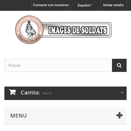
Contacte con nosotros
Iniciar sesión
Español
Carrito:
vacío
MENU