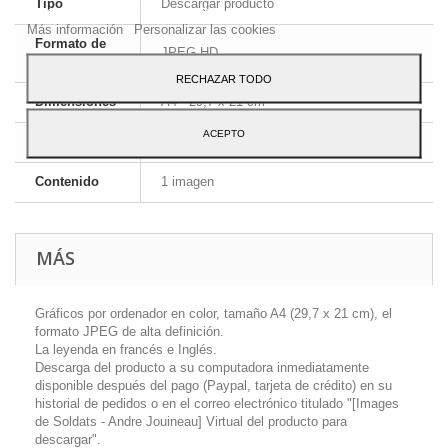
Tipo
Descargar producto
Para dar su consentimiento sobre su uso pulse el botón Acepto.
Más información
Personalizar las cookies
Formato de
JPEG HD
la imagen
RECHAZAR TODO
Dimensiones
A4 - 29,7 x 21 cm
ACEPTO
Idioma
Inglés y francés
Contenido
1 imagen
MÁS
Gráficos por ordenador en color, tamaño A4 (29,7 x 21 cm), el
formato JPEG de alta definición.
La leyenda en francés e Inglés.
Descarga del producto a su computadora inmediatamente
disponible después del pago (Paypal, tarjeta de crédito) en su
historial de pedidos o en el correo electrónico titulado "[Images
de Soldats - Andre Jouineau] Virtual del producto para
descargar".