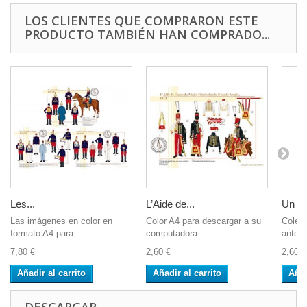
LOS CLIENTES QUE COMPRARON ESTE
PRODUCTO TAMBIÉN HAN COMPRADO...
Les...
L’Aide de...
Un so
Las imágenes en color en
Color A4 para descargar a su
Colecc
formato A4 para...
computadora.
antepa
7,80 €
2,60 €
2,60 €
Añadir al carrito
Añadir al carrito
Añad