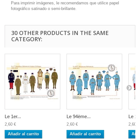
Para imprimir imágenes, le recomendamos que utilice papel
fotográfico satinado o semi-brillante.
30 OTHER PRODUCTS IN THE SAME
CATEGORY:
Le 1er...
Le 94ème...
Le 11
2,60 €
2,60 €
2,60 €
Añadir al carrito
Añadir al carrito
Añad