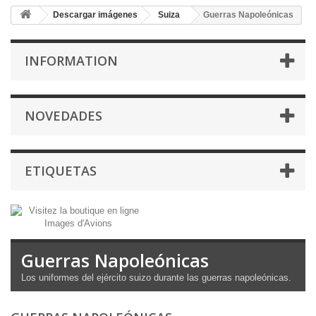
Descargar imágenes
Suiza
Guerras Napoleónicas
INFORMATION
NOVEDADES
ETIQUETAS
Guerras Napoleónicas
Los
uniformes del
ejército suizo
durante
las guerras napoleónicas
.