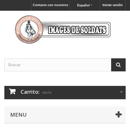
Contacte con nosotros
Iniciar sesión
Español
Carrito:
vacío
MENU