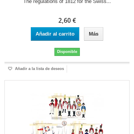
The regulations of 1812 for the Swiss...
2,60 €
Añadir al carrito
Más
Disponible
Añadir a la lista de deseos