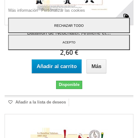
Para dar su consentimiento sobre su uso pulse el botón Acepto.
Más información
Personalizar las cookies
RECHAZAR TODO
Bataillon de Neuchâtel, Artillerie et...
ACEPTO
2,60 €
Añadir al carrito
Más
Disponible
Añadir a la lista de deseos