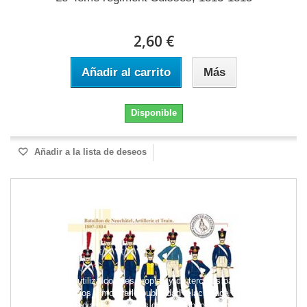
2,60 €
Añadir al carrito
Más
Disponible
Añadir a la lista de deseos
Este sitio web utiliza cookies propias y de terceros para mejorar
nuestros servicios y mostrarle publicidad relacionada con sus
preferencias mediante el análisis de sus hábitos de navegación.