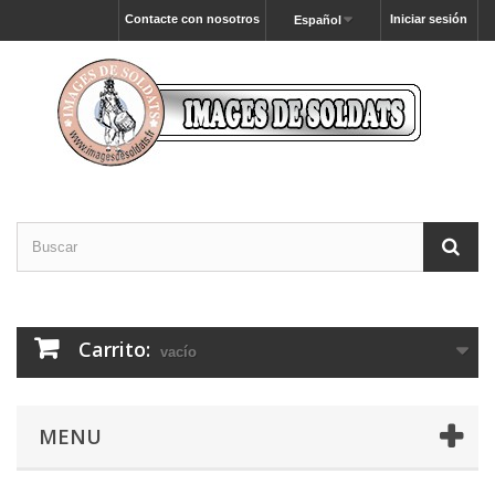
Contacte con nosotros
Iniciar sesión
Español
Carrito:
vacío
MENU