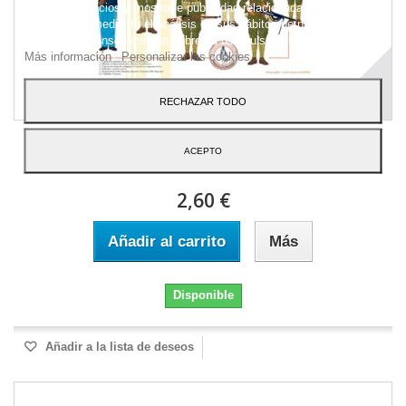
nuestros servicios y mostrarle publicidad relacionada con sus
preferencias mediante el análisis de sus hábitos de navegación.
Para dar su consentimiento sobre su uso pulse el botón Acepto.
Más información
Personalizar las cookies
RECHAZAR TODO
Marines of the American Expeditionary...
ACEPTO
2,60 €
Añadir al carrito
Más
Disponible
Añadir a la lista de deseos