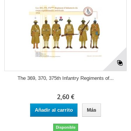
The 369, 370, 375th Infantry Regiments of...
2,60 €
Añadir al carrito
Más
Disponible