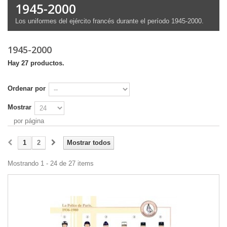
1945-2000
Los uniformes
del ejército francés
durante el período
1945-2000
.
1945-2000
Hay 27 productos.
Ordenar por
Mostrar
por página
1
2
Mostrar todos
Mostrando 1 - 24 de 27 items