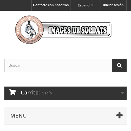
Contacte con nosotros
Iniciar sesión
Español
Carrito:
vacío
MENU