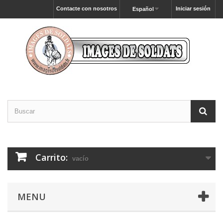
Contacte con nosotros
Iniciar sesión
Español
Carrito:
vacío
MENU