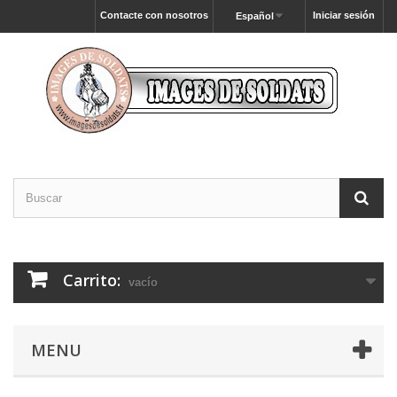
Contacte con nosotros
Iniciar sesión
Español
Carrito:
vacío
MENU