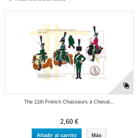
The 11th French Chasseurs à Cheval...
2,60 €
Añadir al carrito
Más