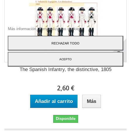
Este sitio web utiliza cookies propias y de terceros para mejorar
nuestros servicios y mostrarle publicidad relacionada con sus
preferencias mediante el análisis de sus hábitos de navegación.
Para dar su consentimiento sobre su uso pulse el botón Acepto.
Más información
Personalizar las cookies
RECHAZAR TODO
ACEPTO
The Spanish Infantry, the distinctive, 1805
2,60 €
Añadir al carrito
Más
Disponible