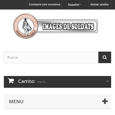
Contacte con nosotros
Iniciar sesión
Español
Carrito:
vacío
MENU