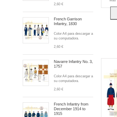
Más 
2,60 €
Th
French Garrison
Infantry, 1830
Color A4 para descargar a
su computadora.
2,60 €
Navarre Infantry No. 3,
1757
Color A4 para descargar a
su computadora.
2,60 €
French Infantry from
December 1914 to
1915