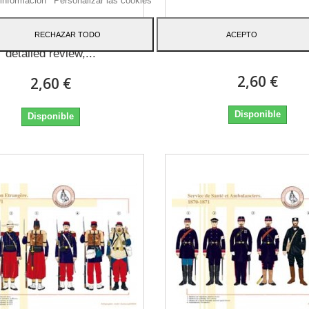
información
Personalizar las cookies
RECHAZAR TODO
ACEPTO
e Zouave in full dress,
The Zouaves, 1854-1
detailed review,...
2,60 €
2,60 €
Disponible
Disponible