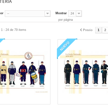
TERÍA
por
Mostrar
--
24
por página
1 - 24 de 79 items
Previo
1
2
NUEVO