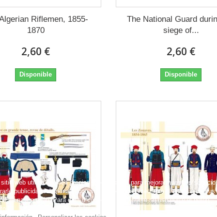
Algerian Riflemen, 1855-
The National Guard durin
1870
siege of...
2,60 €
2,60 €
Disponible
Disponible
sitio web utiliza cookies propias y de terceros para mejorar nuestros servicio
arle publicidad relacionada con sus preferencias mediante el análisis de sus
tos de navegación. Para dar su consentimiento sobre su uso pulse el botón
to.