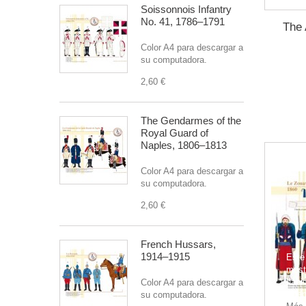
Soissonnois Infantry
No. 41, 1786–1791
The 
Color A4 para descargar a
su computadora.
2,60 €
The Gendarmes of the
Royal Guard of
Naples, 1806–1813
Color A4 para descargar a
su computadora.
2,60 €
French Hussars,
1914–1915
Este 
mostr
hábi
Color A4 para descargar a
Acep
su computadora.