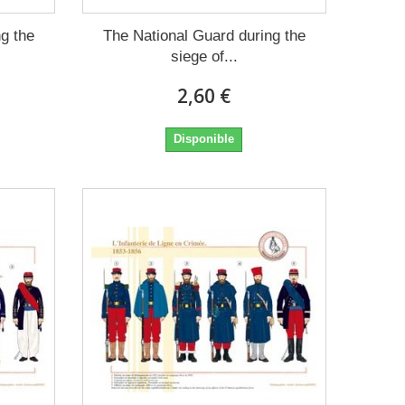
g the
The National Guard during the
siege of...
2,60 €
Disponible
s y