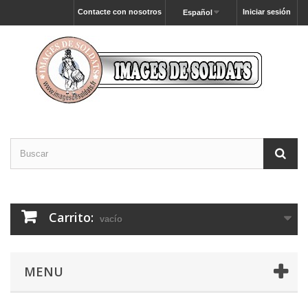
Contacte con nosotros
Iniciar sesión
Español
Carrito:
vacío
MENU