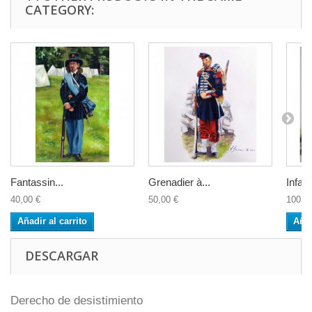
CATEGORY:
Fantassin...
Grenadier à...
Infant
40,00 €
50,00 €
100,0
Añadir al carrito
Añad
DESCARGAR
Derecho de desistimiento