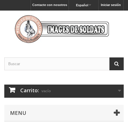
Contacte con nosotros
Iniciar sesión
Español
Carrito:
vacío
MENU