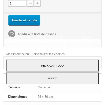
Añadir al carrito
Añadir a la lista de deseos
Este sitio web utiliza cookies propias y de terceros para mejorar
nuestros servicios y mostrarle publicidad relacionada con sus
preferencias mediante el análisis de sus hábitos de navegación.
Para dar su consentimiento sobre su uso pulse el botón Acepto.
Más información
Personalizar las cookies
FICHA TÉCNICA
RECHAZAR TODO
Tipo
Pinturas
ACEPTO
Técnico
Gouache
Dimensiones
26 x 36 cm