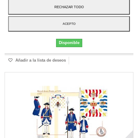
RECHAZAR TODO
2,60 €
Añadir al carrito
Más
ACEPTO
Disponible
Añadir a la lista de deseos