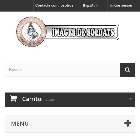
Contacte con nosotros
Iniciar sesión
Español
Carrito:
vacío
MENU