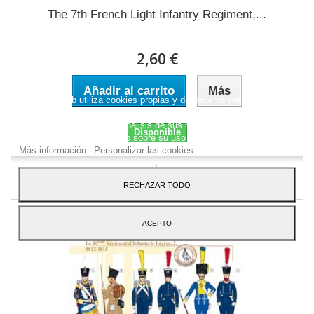
The 7th French Light Infantry Regiment,...
2,60 €
Añadir al carrito
Más
Este sitio web utiliza cookies propias y de terceros para mejorar
nuestros servicios y mostrarle publicidad relacionada con sus
preferencias mediante el análisis de sus hábitos de navegación.
Disponible
Para dar su consentimiento sobre su uso pulse el botón Acepto.
Más información
Personalizar las cookies
Añadir a la lista de deseos
RECHAZAR TODO
ACEPTO