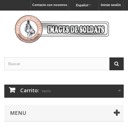
Contacte con nosotros
Iniciar sesión
Español
Carrito:
vacío
MENU