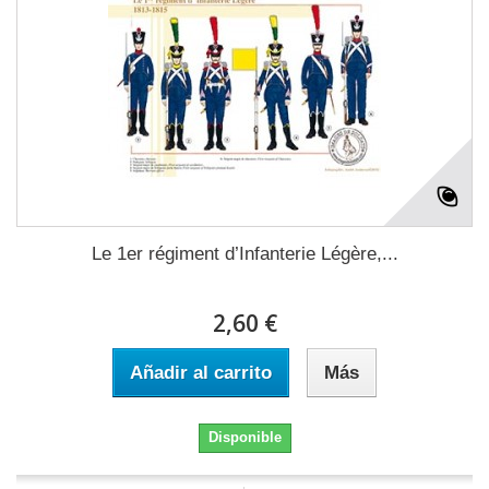
Le 1er régiment d’Infanterie Légère,...
2,60 €
Añadir al carrito
Más
Disponible