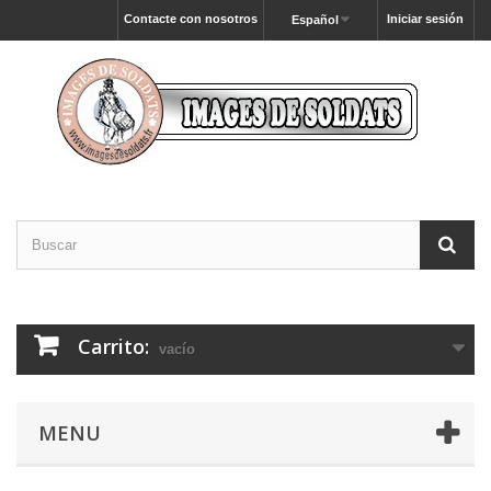
Contacte con nosotros
Iniciar sesión
Español
Carrito:
vacío
MENU