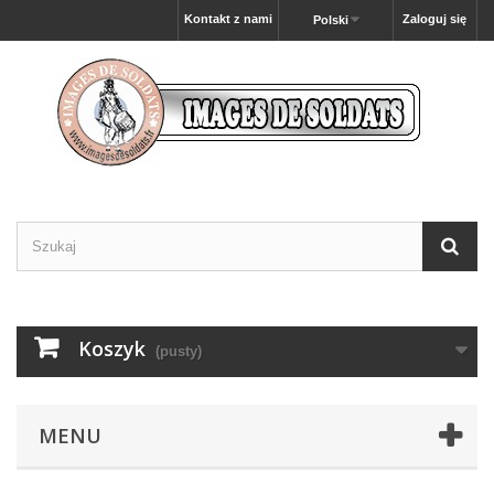
Kontakt z nami
Zaloguj się
Polski
Koszyk
(pusty)
MENU