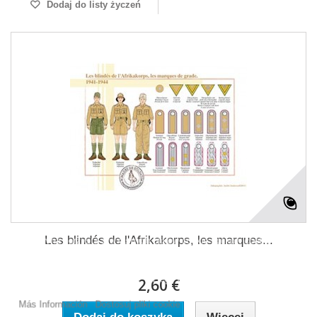
Dodaj do listy życzeń
Les blindés de l'Afrikakorps, les marques...
Ta witryna korzysta z w?asnych plików cookie i plików cookie stron
trzecich w celu ulepszenia naszych us?ug i pokazywa? Ci reklamy
zwi?zane z Twoimi preferencjami, analizuj?c Twoje nawyki
nawigacja. Aby wyrazi? zgod? na jego u?ycie, naci?nij przycisk
2,60 €
Akceptuj.
Más Información
Dostosuj pliki cookie