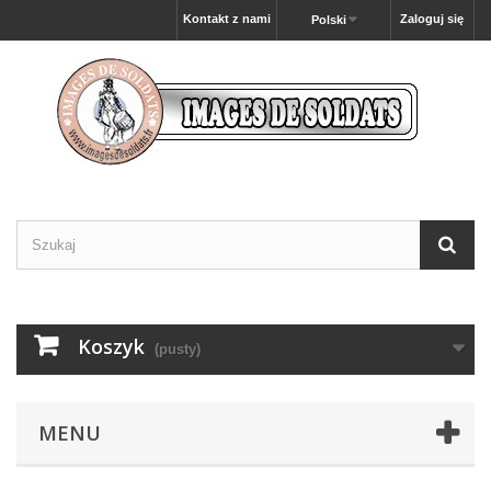
Kontakt z nami
Zaloguj się
Polski
Koszyk
(pusty)
MENU