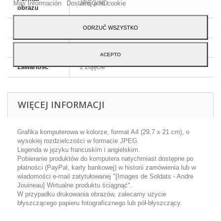
Más Información
Dostosuj pliki cookie
JPEG HD
obrazu
Wymiary
A4 - 29,7 x 21 cm
ODRZUĆ WSZYSTKO
Język
Angielski i francuski
ACEPTO
Zawartość
1 zdjęcie
WIĘCEJ INFORMACJI
Grafika komputerowa w kolorze, format A4 (29,7 x 21 cm), o
wysokiej rozdzielczości w formacie JPEG.
Legenda w języku francuskim i angielskim.
Pobieranie produktów do komputera natychmiast dostępne po
płatności (PayPal, karty bankowej) w historii zamówienia lub w
wiadomości e-mail zatytułowanej "[Images de Soldats - Andre
Jouineau] Wirtualne produktu ściągnąć".
W przypadku drukowania obrazów, zalecamy użycie
błyszczącego papieru fotograficznego lub pół-błyszczący.