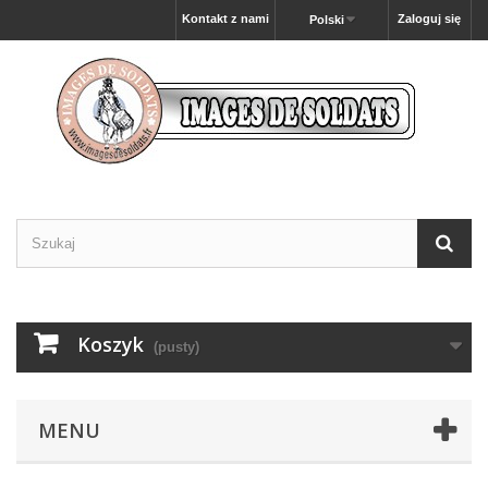
Kontakt z nami
Zaloguj się
Polski
Koszyk
(pusty)
MENU