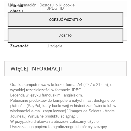
Más Información
Dostosuj pliki cookie
Format
JPEG HD
obrazu
ODRZUĆ WSZYSTKO
Wymiary
A4 - 29,7 x 21 cm
Język
Angielski i francuski
ACEPTO
Zawartość
1 zdjęcie
WIĘCEJ INFORMACJI
Grafika komputerowa w kolorze, format A4 (29,7 x 21 cm), o
wysokiej rozdzielczości w formacie JPEG.
Legenda w języku francuskim i angielskim.
Pobieranie produktów do komputera natychmiast dostępne po
płatności (PayPal, karty bankowej) w historii zamówienia lub w
wiadomości e-mail zatytułowanej "[Images de Soldats - Andre
Jouineau] Wirtualne produktu ściągnąć".
W przypadku drukowania obrazów, zalecamy użycie
błyszczącego papieru fotograficznego lub pół-błyszczący.