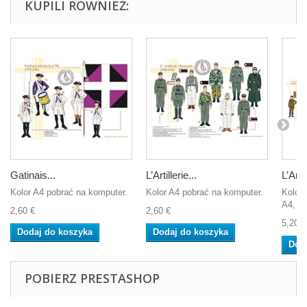
KUPILI RÓWNIEŻ:
Gatinais...
L’Artillerie...
L’Arm
Kolor A4 pobrać na komputer.
Kolor A4 pobrać na komputer.
Koloro
A4, ab
2,60 €
2,60 €
5,20 €
Dodaj do koszyka
Dodaj do koszyka
Dod
POBIERZ PRESTASHOP