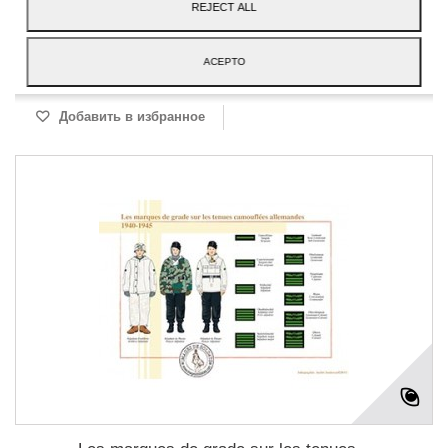
В корзину
Еще
REJECT ALL
доступный
ACEPTO
Добавить в избранное