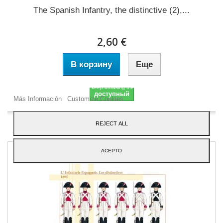
The Spanish Infantry, the distinctive (2),...
2,60 €
В корзину
Еще
Our webstore uses cookies to offer a better user experience and we consider that
you are accepting their use if you keep browsing the website.
доступный
Más Información
Customize Cookies
Добавить в избранное
REJECT ALL
ACEPTO