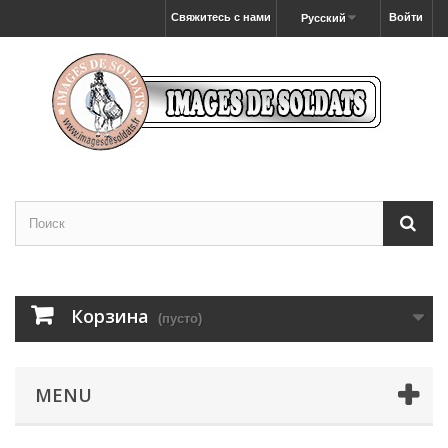
Свяжитесь с нами
Войти
Русский
Корзина
(пусто)
MENU