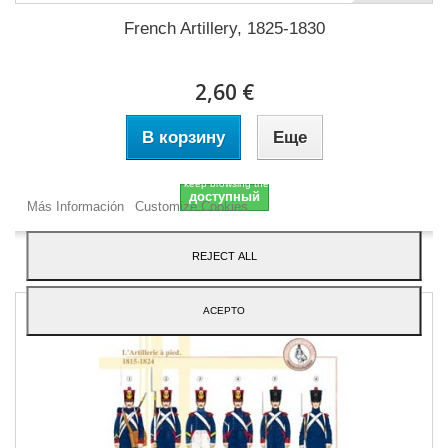
French Artillery, 1825-1830
2,60 €
В корзину
Еще
Our webstore uses cookies to offer a better user experience and we consider that
you are accepting their use if you keep browsing the website.
доступный
Más Información
Customize Cookies
Добавить в избранное
REJECT ALL
ACEPTO