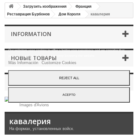
Загрузить изображения
Франция
Реставрация Бурбонов
Дом Короля
кавалерия
INFORMATION
Our webstore uses cookies to offer a better user experience and we consider that
you are accepting their use if you keep browsing the website.
НОВЫЕ ТОВАРЫ
Más Información
Customize Cookies
REJECT ALL
ТЕГИ
ACEPTO
кавалерия
На формах
, установленных
войск.