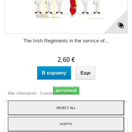
The Irish Regiments in the service of...
2,60 €
В корзину
Еще
Our webstore uses cookies to offer a better user experience and we consider that
you are accepting their use if you keep browsing the website.
доступный
Más Información
Customize Cookies
Добавить в избранное
REJECT ALL
ACEPTO