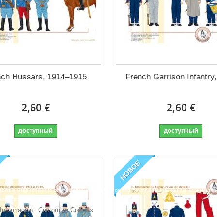
nch Hussars, 1914–1915
French Garrison Infantry
2,60 €
2,60 €
доступный
доступный
НОВОЕ
bstore uses cookies to offer a better user experience and we consider that you are accepting th
 keep browsing the website.
Información
Customize Cookies