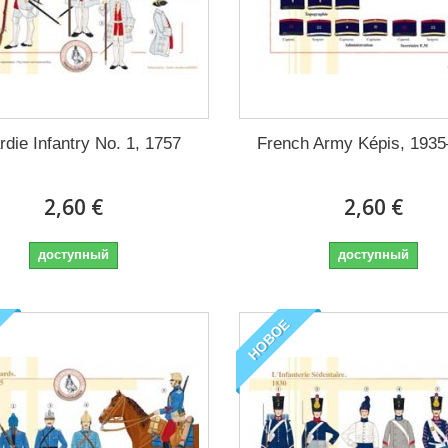
rdie Infantry No. 1, 1757
French Army Képis, 193
2,60 €
2,60 €
доступный
доступный
НОВОЕ