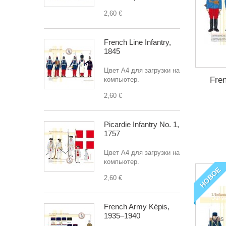
2,60 €
French Line Infantry,
1845
Цвет A4 для загрузки на
Fre
компьютер.
2,60 €
Picardie Infantry No. 1,
1757
Цвет A4 для загрузки на
компьютер.
НОВОЕ
2,60 €
Our we
French Army Képis,
if you
1935–1940
Más 