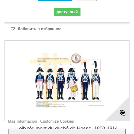
доступный
Добавить в избранное
Our webstore uses cookies to offer a better user experience and we consider that
you are accepting their use if you keep browsing the website.
Más Información
Customize Cookies
Leib régiment du duché de Hesse, 1800-1814