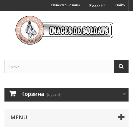
Свяжитесь с нами
Войти
Русский
Корзина
(пусто)
MENU