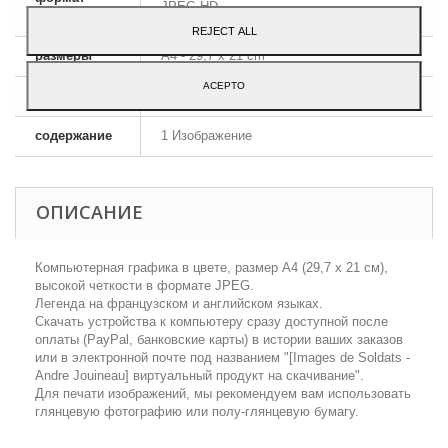
JPEG HD
изображения
REJECT ALL
размеры
A4 - 29,7 x 21 cm
ACEPTO
язык
Английский и французский
содержание
1 Изображение
ОПИСАНИЕ
Компьютерная графика в цвете, размер А4 (29,7 х 21 см),
высокой четкости в формате JPEG.
Легенда на французском и английском языках.
Скачать устройства к компьютеру сразу доступной после
оплаты (PayPal, банковские карты) в истории ваших заказов
или в электронной почте под названием "[Images de Soldats -
Аndre Jouineau] виртуальный продукт на скачивание".
Для печати изображений, мы рекомендуем вам использовать
глянцевую фотографию или полу-глянцевую бумагу.