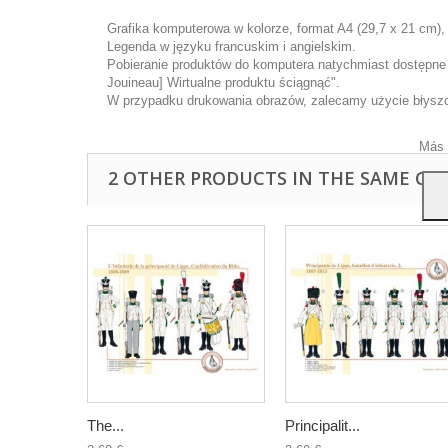
Grafika komputerowa w kolorze, format A4 (29,7 x 21 cm),
Legenda w języku francuskim i angielskim.
Pobieranie produktów do komputera natychmiast dostępne p
Ta wi
Jouineau] Wirtualne produktu ściągnąć".
ulep
W przypadku drukowania obrazów, zalecamy użycie błyszcz
anal
przy
Más 
2 OTHER PRODUCTS IN THE SAME CA
The...
Principalit...