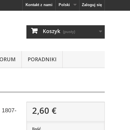
Kontakt z nami
Polski
Zaloguj się
Koszyk
(pusty)
FORUM
PORADNIKI
2,60 €
, 1807-
Ilość