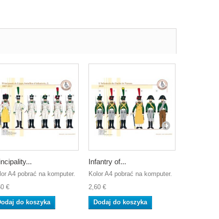
ncipality...
Infantry of...
The Mount
lor A4 pobrać na komputer.
Kolor A4 pobrać na komputer.
Kolor A4 po
60 €
2,60 €
2,60 €
odaj do koszyka
Dodaj do koszyka
Dodaj do