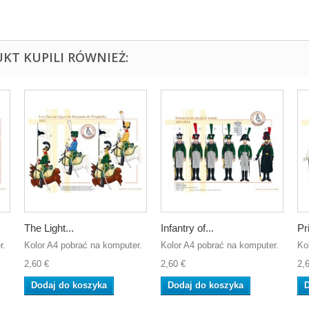
UKT KUPILI RÓWNIEŻ:
The Light...
Infantry of...
Pri
r.
Kolor A4 pobrać na komputer.
Kolor A4 pobrać na komputer.
Ko
2,60 €
2,60 €
2,
Dodaj do koszyka
Dodaj do koszyka
D