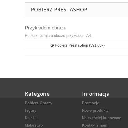
POBIERZ PRESTASHOP
Przykładem obrazu
Pobierz rozmiaru obrazu przykładem A4.
Pobierz PrestaShop (591.83k)
Kategorie
Informacja
Pobierz Obrazy
Promocje
Figury
Nowe produkty
Książki
Najczęściej kupowane
Malarstwo
Kontakt z nami