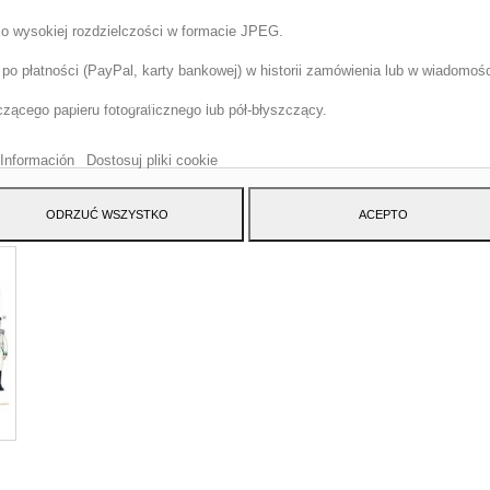
 o wysokiej rozdzielczości w formacie JPEG.
o płatności (PayPal, karty bankowej) w historii zamówienia lub w wiadomości
tryna korzysta z w?asnych plików cookie i plików cookie stron trzecich w cel
szenia naszych us?ug i pokazywa? Ci reklamy zwi?zane z Twoimi preferencja
ącego papieru fotograficznego lub pół-błyszczący.
izuj?c Twoje nawyki nawigacja. Aby wyrazi? zgod? na jego u?ycie, naci?nij
cisk Akceptuj.
Información
Dostosuj pliki cookie
TEGORY:
ODRZUĆ WSZYSTKO
ACEPTO