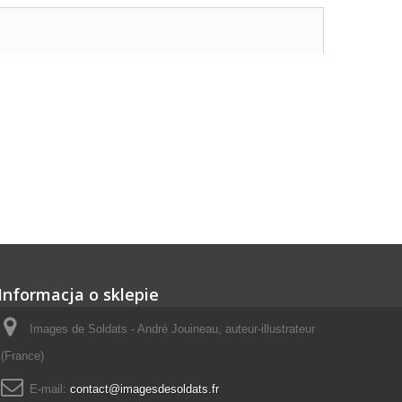
Informacja o sklepie
Images de Soldats - André Jouineau, auteur-illustrateur
(France)
E-mail:
contact@imagesdesoldats.fr