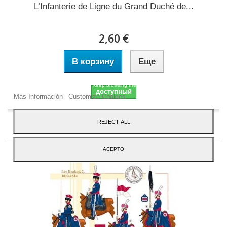
L’Infanterie de Ligne du Grand Duché de...
2,60 €
В корзину
Еще
Our webstore uses cookies to offer a better user experience and we consider that
you are accepting their use if you keep browsing the website.
доступный
Más Información
Customize Cookies
Добавить в избранное
REJECT ALL
ACEPTO