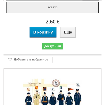
French Air Force, 1970-1985
ACEPTO
2,60 €
В корзину
Еще
доступный
Добавить в избранное