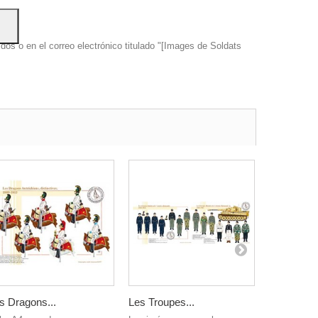
dos o en el correo electrónico titulado "[Images de Soldats
s Dragons...
Les Troupes...
The Holstei