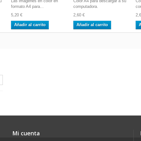
u
Las imágenes en color en
Color A4 para descargar a su
Co
formato A4 para...
computadora.
co
5,20 €
2,60 €
2,
Añadir al carrito
Añadir al carrito
A
Mi cuenta