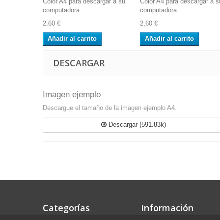
Color A4 para descargar a su
Color A4 para descargar a s
computadora.
computadora.
2,60 €
2,60 €
Añadir al carrito
Añadir al carrito
DESCARGAR
Imagen ejemplo
Descargue el tamaño de la imagen ejemplo A4.
Descargar (591.83k)
Categorías
Información