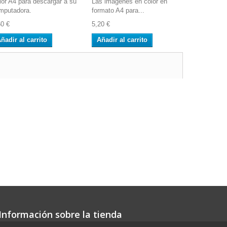
lor A4 para descargar a su
Las imágenes en color en
Color A4 pa
mputadora.
formato A4 para...
computador
60 €
5,20 €
2,60 €
ñadir al carrito
Añadir al carrito
Añadir al 
Información sobre la tienda