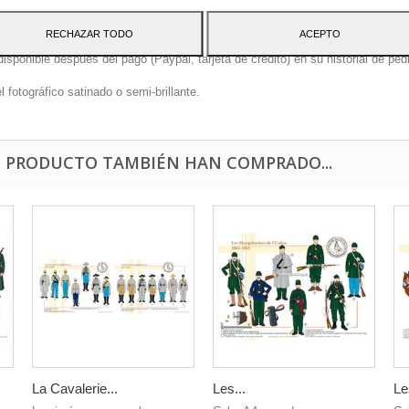
 el formato JPEG de alta definición.
RECHAZAR TODO
ACEPTO
onible después del pago (Paypal, tarjeta de crédito) en su historial de pedi
fotográfico satinado o semi-brillante.
E PRODUCTO TAMBIÉN HAN COMPRADO...
La Cavalerie...
Les...
Le