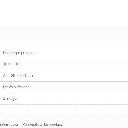
Descargar producto
JPEG HD
A4 - 29,7 x 21 cm
Inglés y francés
1 imagen
sitio web utiliza cookies propias y de terceros para mejorar nuestros servicio
arle publicidad relacionada con sus preferencias mediante el análisis de sus
tos de navegación. Para dar su consentimiento sobre su uso pulse el botón
to.
información
Personalizar las cookies