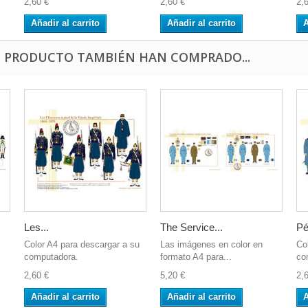
2,60 €
2,60 €
2,
Añadir al carrito
Añadir al carrito
A
E PRODUCTO TAMBIÉN HAN COMPRADO...
Les...
The Service...
Pén
Color A4 para descargar a su
Las imágenes en color en
Co
computadora.
formato A4 para...
co
2,60 €
5,20 €
2,
Añadir al carrito
Añadir al carrito
A