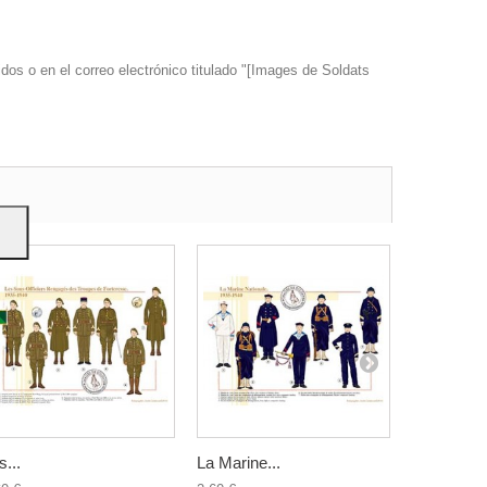
dos o en el correo electrónico titulado "[Images de Soldats
s y
s...
La Marine...
Les...