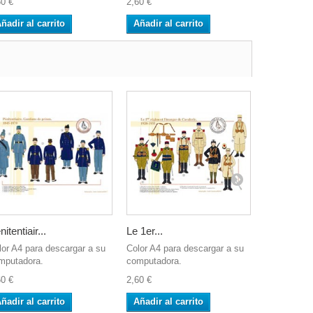
60 €
2,60 €
2,60 €
ñadir al carrito
Añadir al carrito
Añadir al 
itentiair...
Le 1er...
La tenue 3
lor A4 para descargar a su
Color A4 para descargar a su
Las imágene
mputadora.
computadora.
formato A4 
60 €
2,60 €
5,20 €
ñadir al carrito
Añadir al carrito
Añadir al 