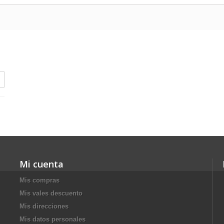
Mi cuenta
Mis compras
Mis vales descuento
Mis direcciones
Mis datos personales