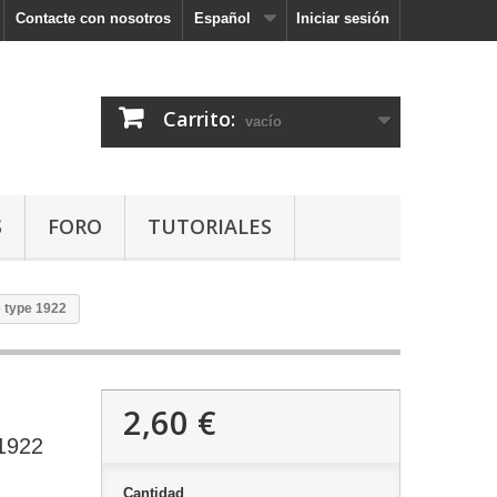
Contacte con nosotros
Español
Iniciar sesión
Carrito:
vacío
S
FORO
TUTORIALES
e type 1922
2,60 €
 1922
Cantidad