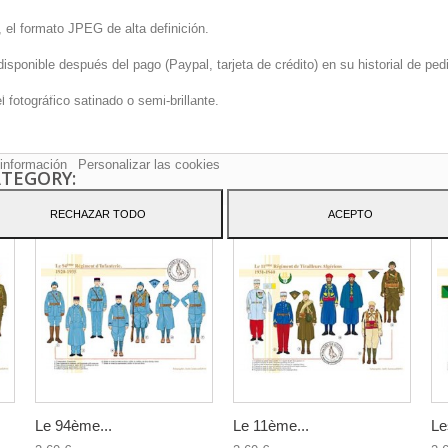
 el formato JPEG de alta definición.
onible después del pago (Paypal, tarjeta de crédito) en su historial de pedi
sitio web utiliza cookies propias y de terceros para mejorar nuestros servicio
fotográfico satinado o semi-brillante.
arle publicidad relacionada con sus preferencias mediante el análisis de sus
tos de navegación. Para dar su consentimiento sobre su uso pulse el botón
to.
información
Personalizar las cookies
ATEGORY:
RECHAZAR TODO
ACEPTO
Le 94ème...
Le 11ème...
Le