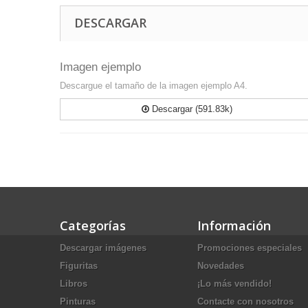
DESCARGAR
Imagen ejemplo
Descargue el tamaño de la imagen ejemplo A4.
Descargar (591.83k)
Categorías
Información
Descargar imágenes
Promociones especiales
Figuritas
Novedades
Libros
¡Lo más vendido!
Pinturas
Contacte con nosotros