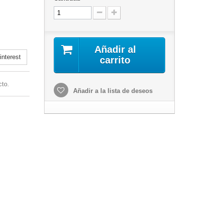
Añadir al
nterest
carrito
cto.
Añadir a la lista de deseos