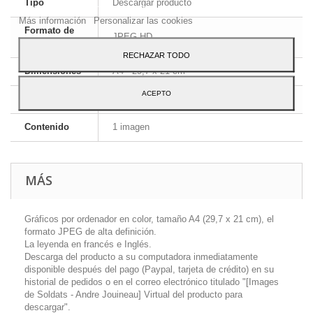
Tipo
Descargar producto
Para dar su consentimiento sobre su uso pulse el botón Acepto.
Más información
Personalizar las cookies
Formato de
JPEG HD
la imagen
RECHAZAR TODO
Dimensiones
A4 - 29,7 x 21 cm
ACEPTO
Idioma
Inglés y francés
Contenido
1 imagen
MÁS
Gráficos por ordenador en color, tamaño A4 (29,7 x 21 cm), el
formato JPEG de alta definición.
La leyenda en francés e Inglés.
Descarga del producto a su computadora inmediatamente
disponible después del pago (Paypal, tarjeta de crédito) en su
historial de pedidos o en el correo electrónico titulado "[Images
de Soldats - Andre Jouineau] Virtual del producto para
descargar".