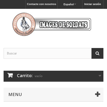
Contacte con nosotros
Iniciar sesión
Español
Carrito:
vacío
MENU