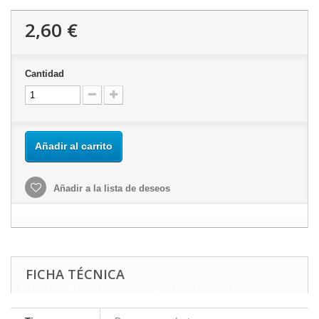
2,60 €
Cantidad
Añadir al carrito
Añadir a la lista de deseos
FICHA TÉCNICA
Este sitio web utiliza cookies propias y de terceros para mejorar
nuestros servicios y mostrarle publicidad relacionada con sus
preferencias mediante el análisis de sus hábitos de navegación.