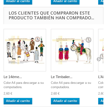
Añadir al carrito
Añadir al carrito
Añad
LOS CLIENTES QUE COMPRARON ESTE
PRODUCTO TAMBIÉN HAN COMPRADO...
Le 14ème...
Le Timbalier...
L’Aide
Color A4 para descargar a su
Color A4 para descargar a su
Color 
computadora.
computadora.
compu
2,60 €
2,60 €
2,60 €
Añadir al carrito
Añadir al carrito
Añad