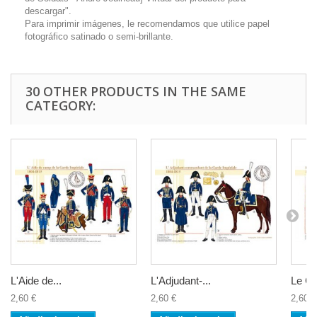
descargar".
Para imprimir imágenes, le recomendamos que utilice papel
fotográfico satinado o semi-brillante.
30 OTHER PRODUCTS IN THE SAME
CATEGORY:
L'Aide de...
L'Adjudant-...
Le Ge
2,60 €
2,60 €
2,60 €