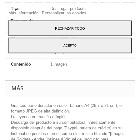
preferencias mediante el análisis de sus hábitos de navegación.
Para dar su consentimiento sobre su uso pulse el botón Acepto.
Tipo
Descargar producto
Más información
Personalizar las cookies
Formato de
JPEG HD
la imagen
RECHAZAR TODO
Dimensiones
A4 - 29,7 x 21 cm
ACEPTO
Idioma
Inglés y francés
Contenido
1 imagen
MÁS
Gráficos por ordenador en color, tamaño A4 (29,7 x 21 cm), el
formato JPEG de alta definición.
La leyenda en francés e Inglés.
Descarga del producto a su computadora inmediatamente
disponible después del pago (Paypal, tarjeta de crédito) en su
historial de pedidos o en el correo electrónico titulado "[Images
de Soldats - Andre Jouineau] Virtual del producto para