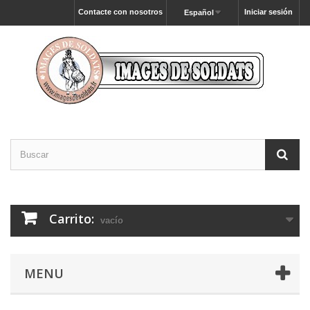
Contacte con nosotros
Iniciar sesión
Español
Carrito:
vacío
MENU