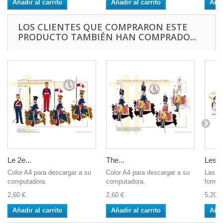
Añadir al carrito
Añadir al carrito
Añad
LOS CLIENTES QUE COMPRARON ESTE
PRODUCTO TAMBIÉN HAN COMPRADO...
Le 2e...
The...
Les...
Color A4 para descargar a su
Color A4 para descargar a su
Las i
computadora.
computadora.
format
2,60 €
2,60 €
5,20 €
Añadir al carrito
Añadir al carrito
Añad