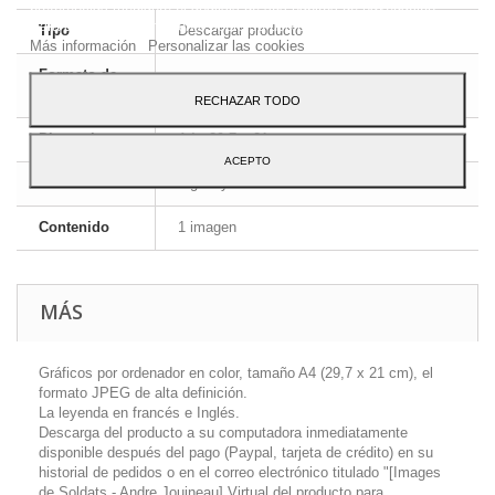
preferencias mediante el análisis de sus hábitos de navegación.
Para dar su consentimiento sobre su uso pulse el botón Acepto.
Tipo
Descargar producto
Más información
Personalizar las cookies
Formato de
JPEG HD
la imagen
RECHAZAR TODO
Dimensiones
A4 - 29,7 x 21 cm
ACEPTO
Idioma
Inglés y francés
Contenido
1 imagen
MÁS
Gráficos por ordenador en color, tamaño A4 (29,7 x 21 cm), el
formato JPEG de alta definición.
La leyenda en francés e Inglés.
Descarga del producto a su computadora inmediatamente
disponible después del pago (Paypal, tarjeta de crédito) en su
historial de pedidos o en el correo electrónico titulado "[Images
de Soldats - Andre Jouineau] Virtual del producto para