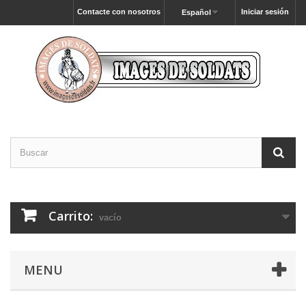
Contacte con nosotros
Iniciar sesión
Español
Carrito:
vacío
MENU