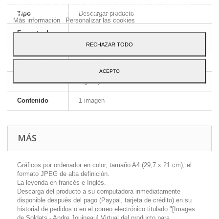
preferencias mediante el análisis de sus hábitos de navegación.
Para dar su consentimiento sobre su uso pulse el botón Acepto.
Tipo
Descargar producto
Más información
Personalizar las cookies
Formato de
JPEG HD
la imagen
RECHAZAR TODO
Dimensiones
A4 - 29,7 x 21 cm
ACEPTO
Idioma
Inglés y francés
Contenido
1 imagen
MÁS
Gráficos por ordenador en color, tamaño A4 (29,7 x 21 cm), el
formato JPEG de alta definición.
La leyenda en francés e Inglés.
Descarga del producto a su computadora inmediatamente
disponible después del pago (Paypal, tarjeta de crédito) en su
historial de pedidos o en el correo electrónico titulado "[Images
de Soldats - Andre Jouineau] Virtual del producto para