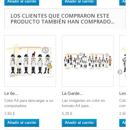
Añadir al carrito
Añadir al carrito
Añad
LOS CLIENTES QUE COMPRARON ESTE
PRODUCTO TAMBIÉN HAN COMPRADO...
Le 6e...
La Garde...
Les G
Color A4 para descargar a su
Las imágenes en color en
Color 
computadora.
formato A4 para...
compu
2,60 €
5,20 €
2,60 €
Añadir al carrito
Añadir al carrito
Añad