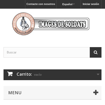
Contacte con nosotros
Iniciar sesión
Español
Carrito:
vacío
MENU