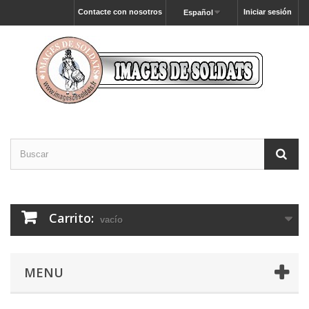
Contacte con nosotros
Iniciar sesión
Español
Carrito:
vacío
MENU