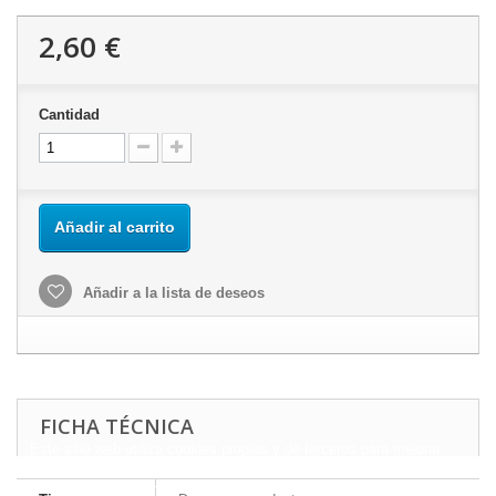
2,60 €
Cantidad
Añadir al carrito
Añadir a la lista de deseos
FICHA TÉCNICA
Este sitio web utiliza cookies propias y de terceros para mejorar
nuestros servicios y mostrarle publicidad relacionada con sus
preferencias mediante el análisis de sus hábitos de navegación.