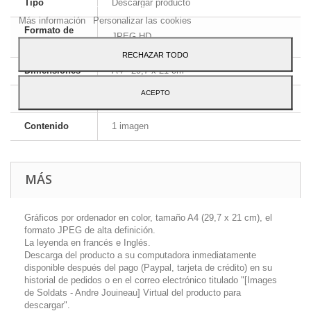
Tipo
Descargar producto
Para dar su consentimiento sobre su uso pulse el botón Acepto.
Más información
Personalizar las cookies
Formato de
JPEG HD
la imagen
RECHAZAR TODO
Dimensiones
A4 - 29,7 x 21 cm
ACEPTO
Idioma
Inglés y francés
Contenido
1 imagen
MÁS
Gráficos por ordenador en color, tamaño A4 (29,7 x 21 cm), el
formato JPEG de alta definición.
La leyenda en francés e Inglés.
Descarga del producto a su computadora inmediatamente
disponible después del pago (Paypal, tarjeta de crédito) en su
historial de pedidos o en el correo electrónico titulado "[Images
de Soldats - Andre Jouineau] Virtual del producto para
descargar".