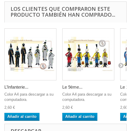
LOS CLIENTES QUE COMPRARON ESTE
PRODUCTO TAMBIÉN HAN COMPRADO...
L’Infanterie...
Le 9ème...
Le 10
Color A4 para descargar a su
Color A4 para descargar a su
Color 
computadora.
computadora.
compu
2,60 €
2,60 €
2,60 €
Añadir al carrito
Añadir al carrito
Añad