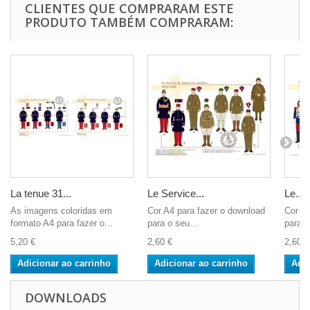
CLIENTES QUE COMPRARAM ESTE
PRODUTO TAMBÉM COMPRARAM:
La tenue 31...
Le Service...
Le...
As imagens coloridas em
Cor A4 para fazer o download
Cor A4
formato A4 para fazer o...
para o seu...
para o
5,20 €
2,60 €
2,60 €
Adicionar ao carrinho
Adicionar ao carrinho
Adic
DOWNLOADS