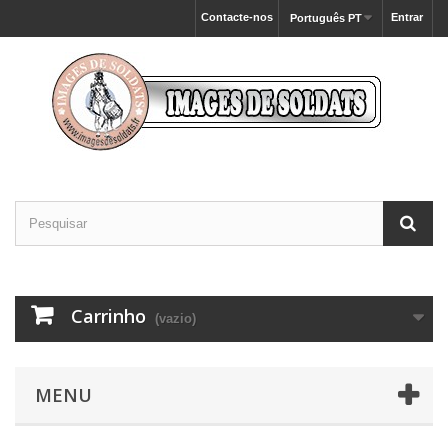
Contacte-nos
Entrar
Português PT
Carrinho
(vazio)
MENU