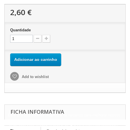
2,60 €
Quantidade
Adicionar ao carrinho
Add to wishlist
FICHA INFORMATIVA
Este site usa cookies próprios e de terceiros para melhorar nossos
serviços e mostrar a publicidade relacionada às suas preferências,
analisando seus hábitos navegação. Para dar seu consentimento