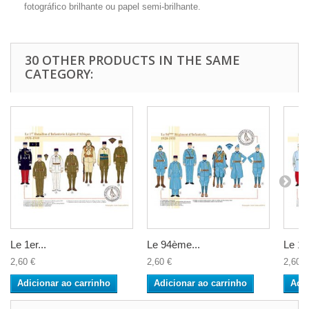
fotográfico brilhante ou papel semi-brilhante.
30 OTHER PRODUCTS IN THE SAME
CATEGORY:
Le 1er...
Le 94ème...
Le 11
2,60 €
2,60 €
2,60 €
Adicionar ao carrinho
Adicionar ao carrinho
Adic