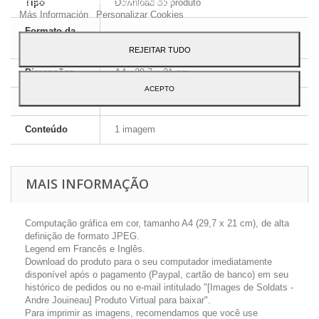
ao seu uso, pressione o botão Aceito.
Tipo
Download do produto
Más Información
Personalizar Cookies
Formato da
JPEG HD
imagem
REJEITAR TUDO
Dimensões
A4 - 29,7 x 21 cm
ACEPTO
Língua
Inglês e Francês
Conteúdo
1 imagem
MAIS INFORMAÇÃO
Computação gráfica em cor, tamanho A4 (29,7 x 21 cm), de alta
definição de formato JPEG.
Legend em Francês e Inglês.
Download do produto para o seu computador imediatamente
disponível após o pagamento (Paypal, cartão de banco) em seu
histórico de pedidos ou no e-mail intitulado "[Images de Soldats -
Andre Jouineau] Produto Virtual para baixar".
Para imprimir as imagens, recomendamos que você use