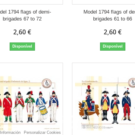
del 1794 flags of demi-
Model 1794 flags of de
brigades 67 to 72
brigades 61 to 66
2,60 €
2,60 €
Disponível
Disponível
site usa cookies próprios e de terceiros para melhorar nossos serviços e mos
blicidade relacionada às suas preferências, analisando seus hábitos navegaç
 dar seu consentimento ao seu uso, pressione o botão Aceito.
Información
Personalizar Cookies