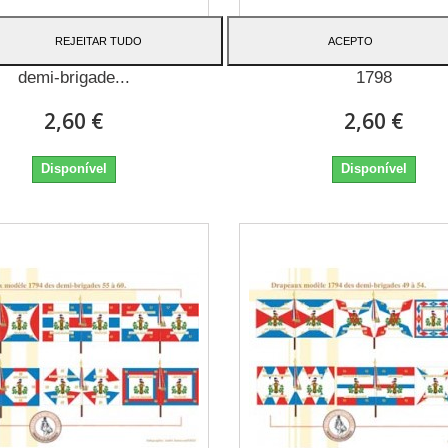
REJEITAR TUDO
ACEPTO
 9th French line infantry
The French Gendarmerie,
demi-brigade...
1798
2,60 €
2,60 €
Disponível
Disponível