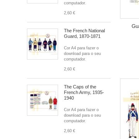
computador.
2,60 €
Gua
The French National
Guard, 1870-1871
Cor A4 para fazer o
download para o seu
computador.
2,60 €
The Caps of the
French Army, 1935-
1940
Cor A4 para fazer o
download para o seu
computador.
2,60 €