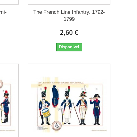
mi-
The French Line Infantry, 1792-
1799
2,60 €
Disponível
trar
ão.