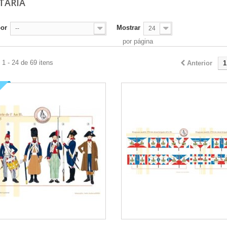
TARIA
por
Mostrar
--
24
por página
1 - 24 de 69 itens
Anterior
1