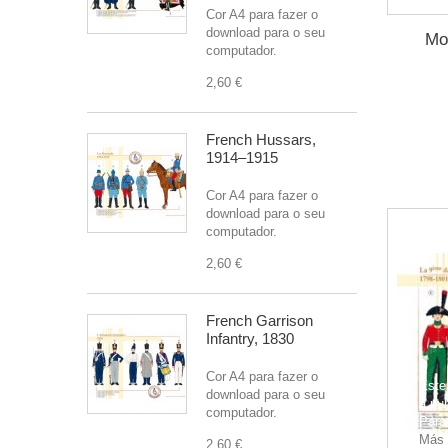
Cor A4 para fazer o
download para o seu
Mo
computador.
2,60 €
French Hussars,
1914–1915
Cor A4 para fazer o
download para o seu
computador.
2,60 €
French Garrison
Infantry, 1830
Cor A4 para fazer o
Este 
download para o seu
a pu
computador.
Para
Más 
2,60 €