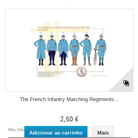
The French Infantry Marching Regiments...
Este site usa cookies próprios e de terceiros para melhorar nossos
serviços e mostrar a publicidade relacionada às suas preferências,
2,60 €
analisando seus hábitos navegação. Para dar seu consentimento
ao seu uso, pressione o botão Aceito.
Más Información
Personalizar Cookies
Adicionar ao carrinho
Mais