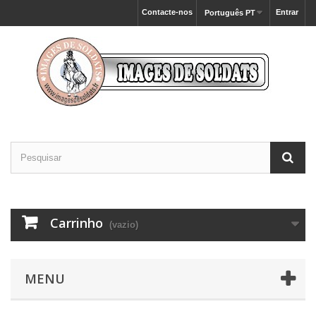
Contacte-nos
Entrar
Português PT
Carrinho
(vazio)
MENU