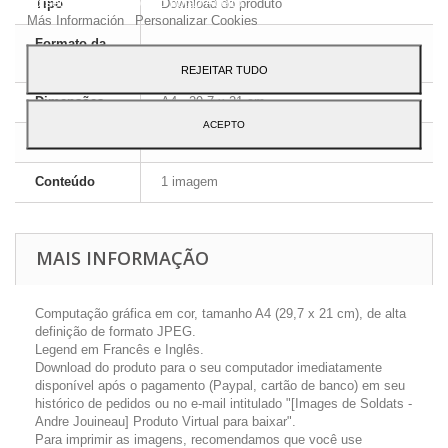
ao seu uso, pressione o botão Aceito.
Tipo
Download do produto
Más Información
Personalizar Cookies
Formato da
JPEG HD
imagem
REJEITAR TUDO
Dimensões
A4 - 29,7 x 21 cm
ACEPTO
Língua
Inglês e Francês
Conteúdo
1 imagem
MAIS INFORMAÇÃO
Computação gráfica em cor, tamanho A4 (29,7 x 21 cm), de alta
definição de formato JPEG.
Legend em Francês e Inglês.
Download do produto para o seu computador imediatamente
disponível após o pagamento (Paypal, cartão de banco) em seu
histórico de pedidos ou no e-mail intitulado "[Images de Soldats -
Andre Jouineau] Produto Virtual para baixar".
Para imprimir as imagens, recomendamos que você use