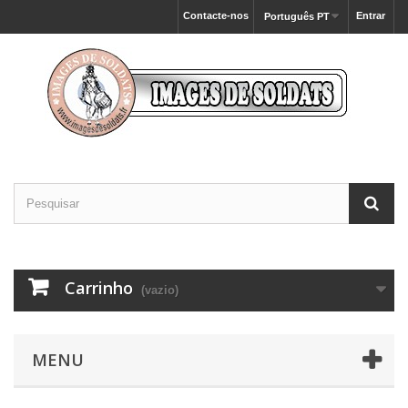
Contacte-nos
Entrar
Português PT
Carrinho
(vazio)
MENU