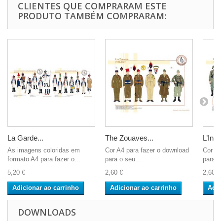
CLIENTES QUE COMPRARAM ESTE
PRODUTO TAMBÉM COMPRARAM:
La Garde...
The Zouaves...
L’Infa
As imagens coloridas em
Cor A4 para fazer o download
Cor A4
formato A4 para fazer o...
para o seu...
para o
5,20 €
2,60 €
2,60 €
Adicionar ao carrinho
Adicionar ao carrinho
Adic
DOWNLOADS