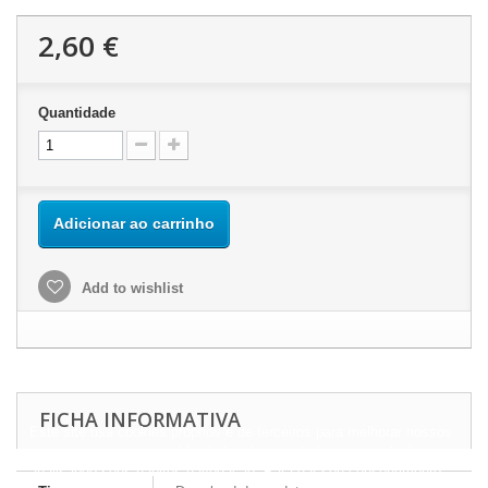
2,60 €
Quantidade
Adicionar ao carrinho
Add to wishlist
FICHA INFORMATIVA
Este site usa cookies próprios e de terceiros para melhorar nossos
serviços e mostrar a publicidade relacionada às suas preferências,
analisando seus hábitos navegação. Para dar seu consentimento