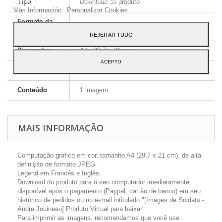
ao seu uso, pressione o botão Aceito.
Tipo
Download do produto
Más Información
Personalizar Cookies
Formato da
JPEG HD
imagem
REJEITAR TUDO
Dimensões
A4 - 29,7 x 21 cm
ACEPTO
Língua
Inglês e Francês
Conteúdo
1 imagem
MAIS INFORMAÇÃO
Computação gráfica em cor, tamanho A4 (29,7 x 21 cm), de alta
definição de formato JPEG.
Legend em Francês e Inglês.
Download do produto para o seu computador imediatamente
disponível após o pagamento (Paypal, cartão de banco) em seu
histórico de pedidos ou no e-mail intitulado "[Images de Soldats -
Andre Jouineau] Produto Virtual para baixar".
Para imprimir as imagens, recomendamos que você use