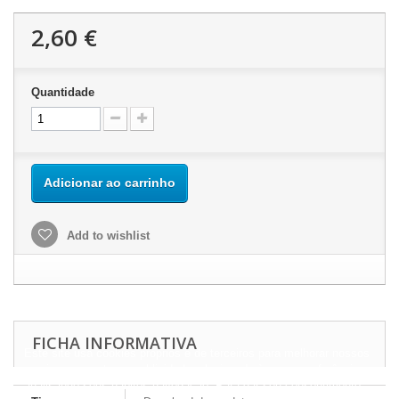
2,60 €
Quantidade
Adicionar ao carrinho
Add to wishlist
FICHA INFORMATIVA
Este site usa cookies próprios e de terceiros para melhorar nossos
serviços e mostrar a publicidade relacionada às suas preferências,
analisando seus hábitos navegação. Para dar seu consentimento