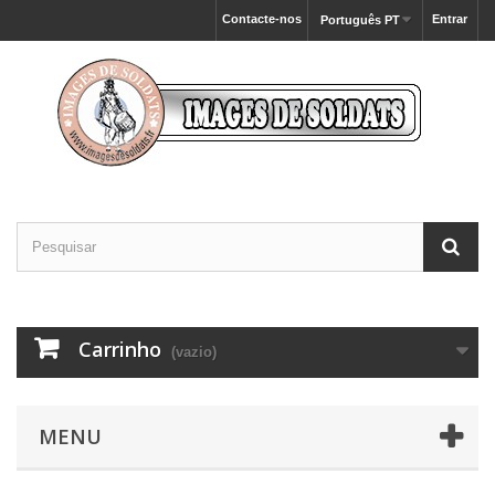
Contacte-nos
Entrar
Português PT
Carrinho
(vazio)
MENU