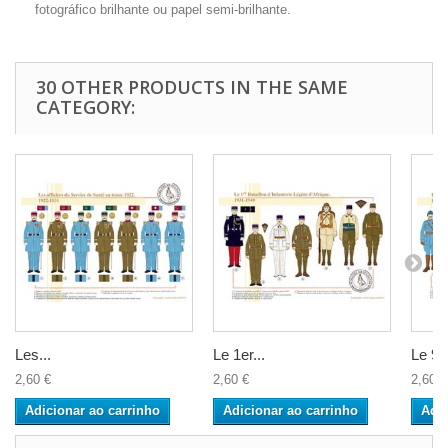
fotográfico brilhante ou papel semi-brilhante.
30 OTHER PRODUCTS IN THE SAME
CATEGORY:
Les...
Le 1er...
Le 94
2,60 €
2,60 €
2,60 €
Adicionar ao carrinho
Adicionar ao carrinho
Adic