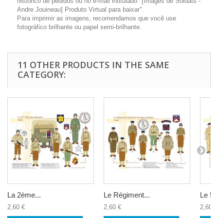
histórico de pedidos ou no e-mail intitulado "[Images de Soldats -
Andre Jouineau] Produto Virtual para baixar".
Para imprimir as imagens, recomendamos que você use
fotográfico brilhante ou papel semi-brilhante.
11 OTHER PRODUCTS IN THE SAME
CATEGORY:
La 2ème...
Le Régiment...
Le 50
2,60 €
2,60 €
2,60 €