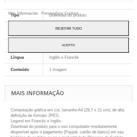
analisando seus hábitos navegação. Para dar seu consentimento
ao seu uso, pressione o botão Aceito.
Más Información
Personalizar Cookies
Tipo
Download do produto
Formato da
REJEITAR TUDO
JPEG HD
imagem
Dimensões
A4 - 29,7 x 21 cm
ACEPTO
Língua
Inglês e Francês
Conteúdo
1 imagem
MAIS INFORMAÇÃO
Computação gráfica em cor, tamanho A4 (29,7 x 21 cm), de alta
definição de formato JPEG.
Legend em Francês e Inglês.
Download do produto para o seu computador imediatamente
disponível após o pagamento (Paypal, cartão de banco) em seu