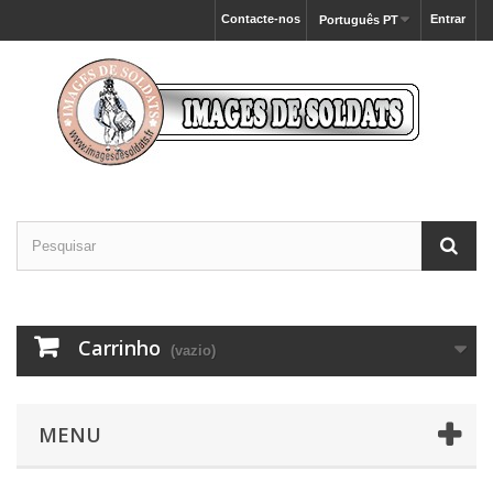
Contacte-nos
Entrar
Português PT
Carrinho
(vazio)
MENU