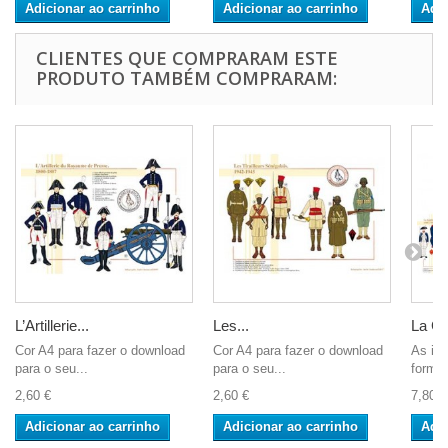
Adicionar ao carrinho
Adicionar ao carrinho
Adic
CLIENTES QUE COMPRARAM ESTE
PRODUTO TAMBÉM COMPRARAM:
L’Artillerie...
Les...
La Ga
Cor A4 para fazer o download
Cor A4 para fazer o download
As im
para o seu...
para o seu...
format
2,60 €
2,60 €
7,80 €
Adicionar ao carrinho
Adicionar ao carrinho
Adic