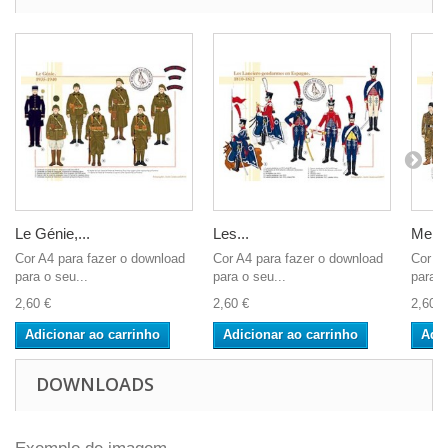
Le Génie,...
Les...
Memb
Cor A4 para fazer o download
Cor A4 para fazer o download
Cor A4
para o seu...
para o seu...
para o
2,60 €
2,60 €
2,60 €
Adicionar ao carrinho
Adicionar ao carrinho
Adic
DOWNLOADS