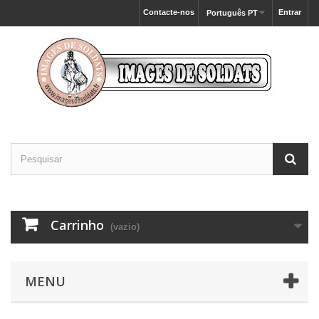
Contacte-nos
Entrar
Português PT
Carrinho
(vazio)
MENU