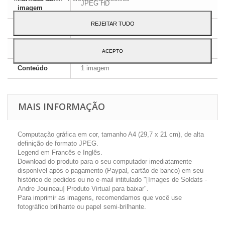
JPEG HD
imagem
REJEITAR TUDO
Dimensões
A4 - 29,7 x 21 cm
Língua
Inglês e Francês
ACEPTO
Conteúdo
1 imagem
MAIS INFORMAÇÃO
Computação gráfica em cor, tamanho A4 (29,7 x 21 cm), de alta
definição de formato JPEG.
Legend em Francês e Inglês.
Download do produto para o seu computador imediatamente
disponível após o pagamento (Paypal, cartão de banco) em seu
histórico de pedidos ou no e-mail intitulado "[Images de Soldats -
Andre Jouineau] Produto Virtual para baixar".
Para imprimir as imagens, recomendamos que você use
fotográfico brilhante ou papel semi-brilhante.