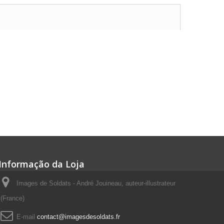
Informação da Loja
Images de Soldats - André Jouineau, auteur-illustrateur
(France)
E-mail
contact@imagesdesoldats.fr