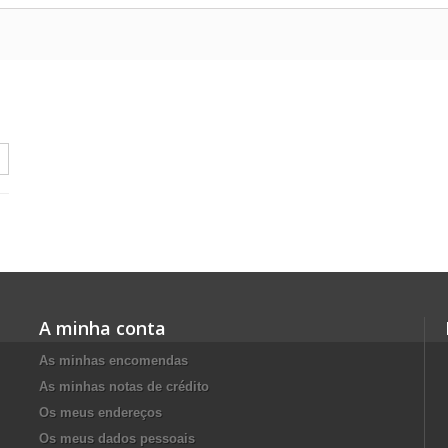
A minha conta
As minhas encomendas
As minhas notas de crédito
Os meus endereços
Os meus dados pessoais