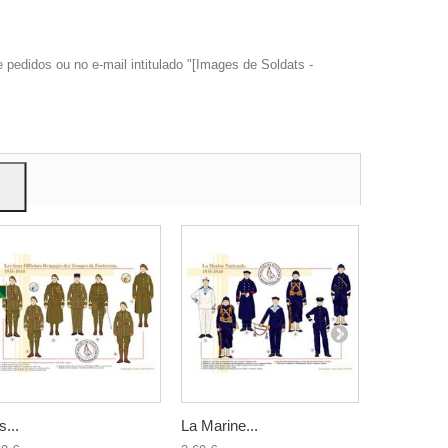
edidos ou no e-mail intitulado "[Images de Soldats -
trar
ão.
s...
La Marine...
Les...