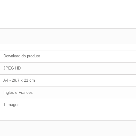
Download do produto
JPEG HD
A4 - 29,7 x 21 cm
Inglês e Francês
1 imagem