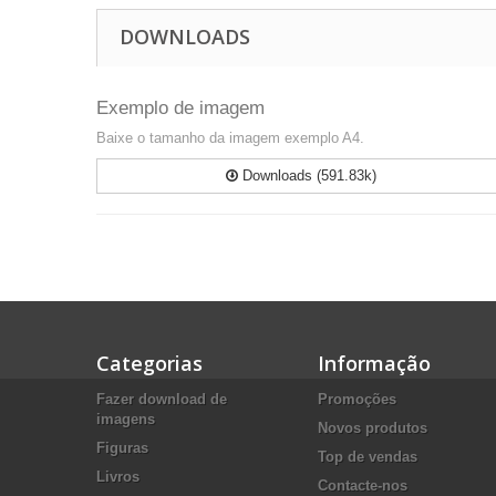
DOWNLOADS
Exemplo de imagem
Baixe o tamanho da imagem exemplo A4.
Downloads (591.83k)
Categorias
Informação
Fazer download de
Promoções
imagens
Novos produtos
Figuras
Top de vendas
Livros
Contacte-nos