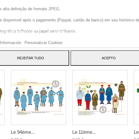
e alta definição de formato JPEG.
disponível após o pagamento (Paypal, cartão de banco) em seu histórico de p
site usa cookies próprios e de terceiros para melhorar nossos serviços e mos
gráfico brilhante ou papel semi-brilhante.
blicidade relacionada às suas preferências, analisando seus hábitos navegaç
 dar seu consentimento ao seu uso, pressione o botão Aceito.
Información
Personalizar Cookies
ATEGORY:
REJEITAR TUDO
ACEPTO
Le 94ème...
Le 11ème...
Le