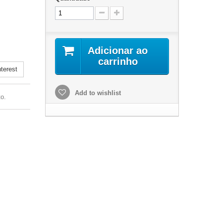
.
Adicionar ao
carrinho
terest
Add to wishlist
o.