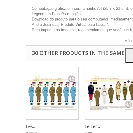
Computação gráfica em cor, tamanho A4 (29,7 x 21 cm), d
Legend em Francês e Inglês.
Download do produto para o seu computador imediatamente 
Andre Jouineau] Produto Virtual para baixar".
Este 
Para imprimir as imagens, recomendamos que você use foto
a pu
Para
Más 
30 OTHER PRODUCTS IN THE SAME C
Les...
Le 1er...