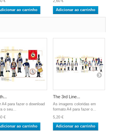
60 €
2,60 €
2,60 €
dicionar ao carrinho
Adicionar ao carrinho
Adicionar
th...
The 3rd Line...
The African
r A4 para fazer o download
As imagens coloridas em
Cor A4 para
a o seu...
formato A4 para fazer o...
para o seu..
60 €
5,20 €
2,60 €
dicionar ao carrinho
Adicionar ao carrinho
Adicionar