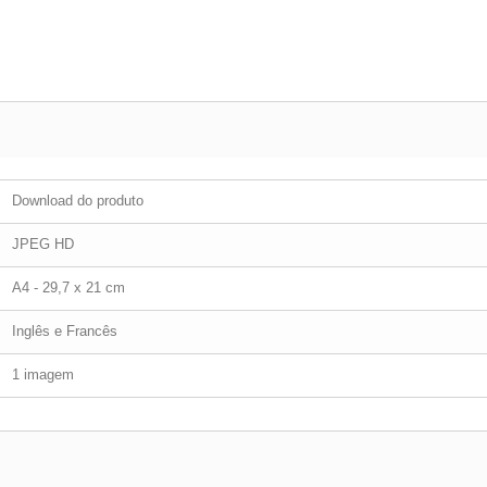
Download do produto
JPEG HD
A4 - 29,7 x 21 cm
Inglês e Francês
1 imagem