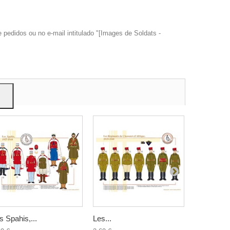
edidos ou no e-mail intitulado "[Images de Soldats -
trar
ão.
s Spahis,...
Les...
Les...