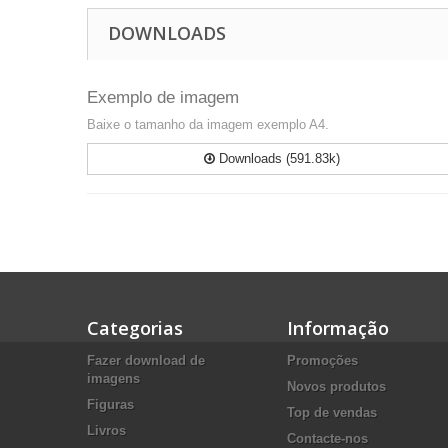
DOWNLOADS
Exemplo de imagem
Baixe o tamanho da imagem exemplo A4.
Downloads (591.83k)
Categorias
Informação
Fazer download de
Promoções
imagens
Novos produtos
Figuras
Top de vendas
Livros
Contacte-nos