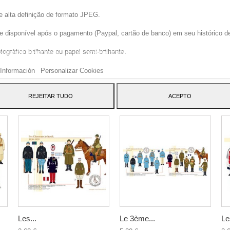
e alta definição de formato JPEG.
disponível após o pagamento (Paypal, cartão de banco) em seu histórico de p
site usa cookies próprios e de terceiros para melhorar nossos serviços e mos
gráfico brilhante ou papel semi-brilhante.
blicidade relacionada às suas preferências, analisando seus hábitos navegaç
 dar seu consentimento ao seu uso, pressione o botão Aceito.
Información
Personalizar Cookies
ATEGORY:
REJEITAR TUDO
ACEPTO
Les...
Le 3ème...
Le