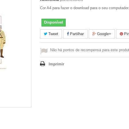
Cor A4 para fazer o download para o seu computador
Disponível
Tweet
Partilhar
Google+
Pin
Não há pontos de recompensa para este produt
Imprimir