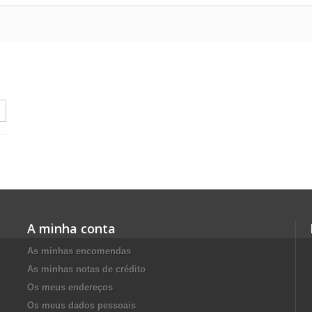
A minha conta
As minhas encomendas
As minhas notas de crédito
Os meus endereços
Os meus dados pessoais