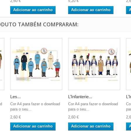
2,60 €
5,20 €
2,
Adicionar ao carrinho
Adicionar ao carrinho
A
RODUTO TAMBÉM COMPRARAM:
Les...
L’Infanterie...
L’I
ad
Cor A4 para fazer o download
Cor A4 para fazer o download
Co
para o seu...
para o seu...
par
2,60 €
2,60 €
2,
Adicionar ao carrinho
Adicionar ao carrinho
A