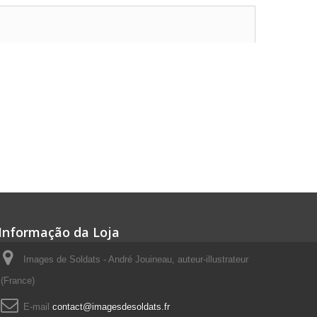
Informação da Loja
Images de Soldats - André Jouineau, auteur-illustrateur
(France)
E-mail
contact@imagesdesoldats.fr