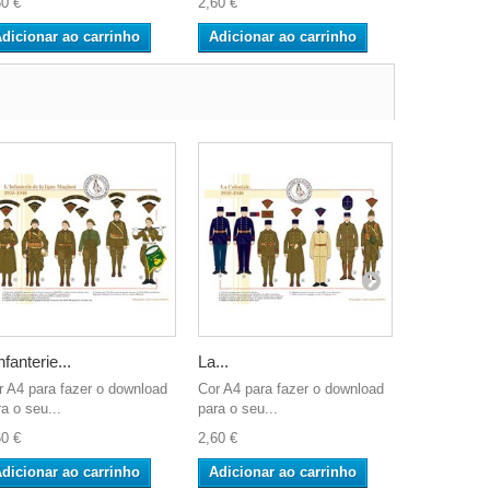
60 €
2,60 €
2,60 €
dicionar ao carrinho
Adicionar ao carrinho
Adicionar
nfanterie...
La...
Les...
r A4 para fazer o download
Cor A4 para fazer o download
Cor A4 para
a o seu...
para o seu...
para o seu..
60 €
2,60 €
2,60 €
dicionar ao carrinho
Adicionar ao carrinho
Adicionar