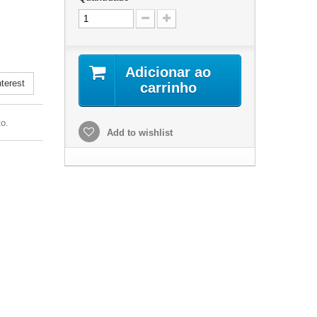
.
Adicionar ao
terest
carrinho
o.
Add to wishlist