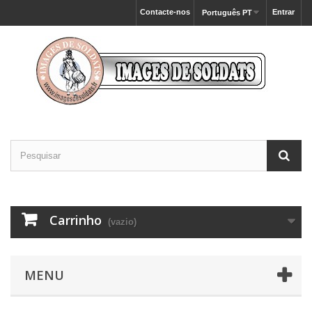
Contacte-nos
Entrar
Português PT
Carrinho
(vazio)
MENU