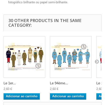
fotográfico brilhante ou papel semi-brilhante.
30 OTHER PRODUCTS IN THE SAME
CATEGORY:
Le 1er...
Le 94ème...
Le 11
2,60 €
2,60 €
2,60 €
Adicionar ao carrinho
Adicionar ao carrinho
Adic