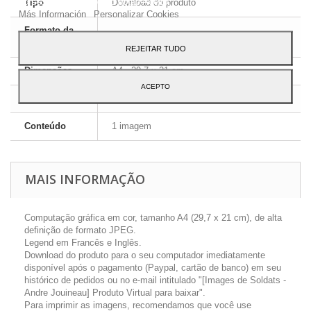
ao seu uso, pressione o botão Aceito.
Tipo
Download do produto
Más Información
Personalizar Cookies
Formato da
JPEG HD
imagem
REJEITAR TUDO
Dimensões
A4 - 29,7 x 21 cm
ACEPTO
Língua
Inglês e Francês
Conteúdo
1 imagem
MAIS INFORMAÇÃO
Computação gráfica em cor, tamanho A4 (29,7 x 21 cm), de alta
definição de formato JPEG.
Legend em Francês e Inglês.
Download do produto para o seu computador imediatamente
disponível após o pagamento (Paypal, cartão de banco) em seu
histórico de pedidos ou no e-mail intitulado "[Images de Soldats -
Andre Jouineau] Produto Virtual para baixar".
Para imprimir as imagens, recomendamos que você use