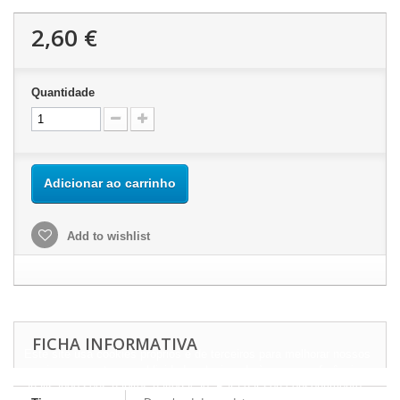
2,60 €
Quantidade
Adicionar ao carrinho
Add to wishlist
FICHA INFORMATIVA
Este site usa cookies próprios e de terceiros para melhorar nossos
serviços e mostrar a publicidade relacionada às suas preferências,
analisando seus hábitos navegação. Para dar seu consentimento