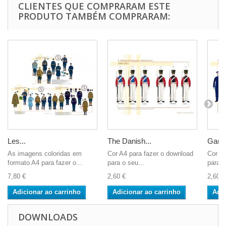
CLIENTES QUE COMPRARAM ESTE
PRODUTO TAMBÉM COMPRARAM:
Les...
The Danish...
Gardi
As imagens coloridas em
Cor A4 para fazer o download
Cor A4
formato A4 para fazer o...
para o seu...
para o
7,80 €
2,60 €
2,60 €
Adicionar ao carrinho
Adicionar ao carrinho
Adic
DOWNLOADS