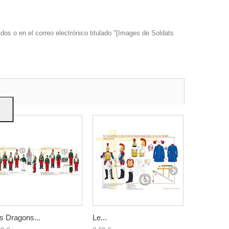
dos o en el correo electrónico titulado "[Images de Soldats
s y
s Dragons...
Le...
Les Dragon