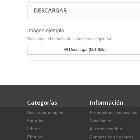
DESCARGAR
Imagen ejemplo
Descargue el tamaño de la imagen ejemplo A4.
Descargar (591.83k)
Categorías
Información
Descargar imágenes
Promociones especiales
Figuritas
Novedades
Libros
¡Lo más vendido!
Pinturas
Contacte con nosotros