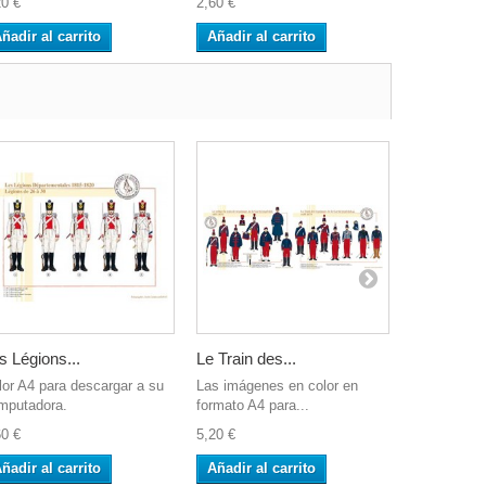
20 €
2,60 €
2,60 €
ñadir al carrito
Añadir al carrito
Añadir al 
s Légions...
Le Train des...
Les...
lor A4 para descargar a su
Las imágenes en color en
Color A4 pa
mputadora.
formato A4 para...
computador
60 €
5,20 €
2,60 €
ñadir al carrito
Añadir al carrito
Añadir al 