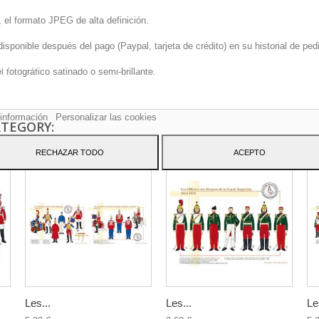
 el formato JPEG de alta definición.
onible después del pago (Paypal, tarjeta de crédito) en su historial de pedi
sitio web utiliza cookies propias y de terceros para mejorar nuestros servicio
fotográfico satinado o semi-brillante.
arle publicidad relacionada con sus preferencias mediante el análisis de sus
tos de navegación. Para dar su consentimiento sobre su uso pulse el botón
to.
información
Personalizar las cookies
ATEGORY:
RECHAZAR TODO
ACEPTO
Les...
Les...
Le