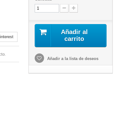
Añadir al
nterest
carrito
cto.
Añadir a la lista de deseos