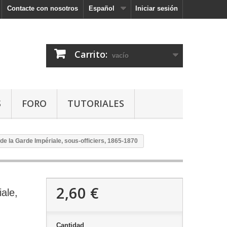
Contacte con nosotros
Español
Iniciar sesión
Carrito:
vacío
S
FORO
TUTORIALES
de la Garde Impériale, sous-officiers, 1865-1870
2,60 €
ale,
Cantidad