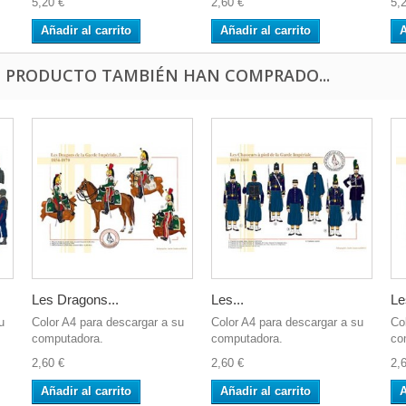
5,20 €
2,60 €
5,
Añadir al carrito
Añadir al carrito
A
E PRODUCTO TAMBIÉN HAN COMPRADO...
Les Dragons...
Les...
Le
u
Color A4 para descargar a su
Color A4 para descargar a su
Co
computadora.
computadora.
co
2,60 €
2,60 €
2,
Añadir al carrito
Añadir al carrito
A