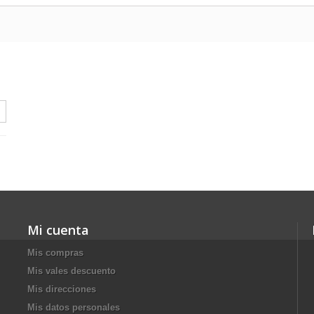
Mi cuenta
Mis compras
Mis vales descuento
Mis direcciones
Mis datos personales