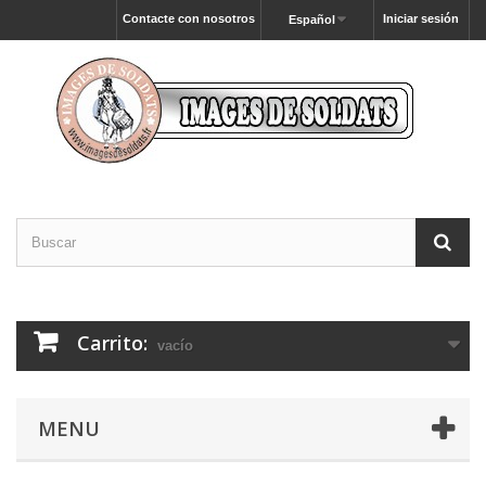
Contacte con nosotros
Iniciar sesión
Español
Carrito:
vacío
MENU