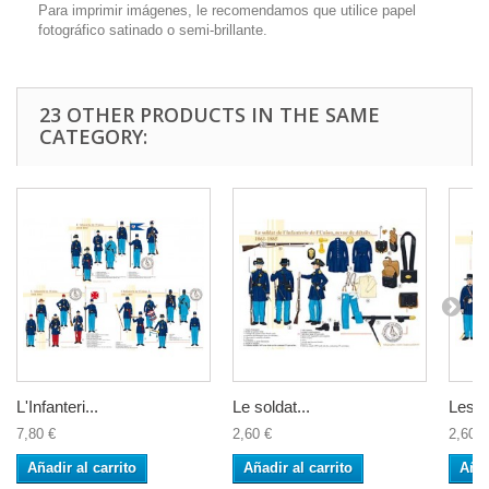
Para imprimir imágenes, le recomendamos que utilice papel
fotográfico satinado o semi-brillante.
23 OTHER PRODUCTS IN THE SAME
CATEGORY:
L'Infanteri...
Le soldat...
Les...
7,80 €
2,60 €
2,60 €
Añadir al carrito
Añadir al carrito
Añad