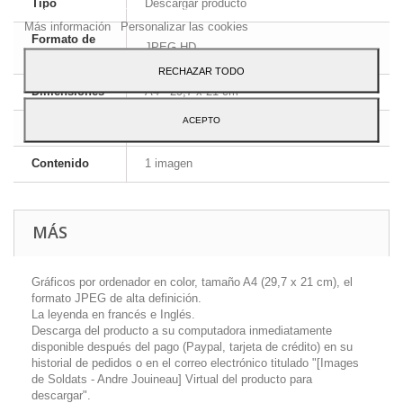
Tipo
Descargar producto
Para dar su consentimiento sobre su uso pulse el botón Acepto.
Más información
Personalizar las cookies
Formato de
JPEG HD
la imagen
RECHAZAR TODO
Dimensiones
A4 - 29,7 x 21 cm
ACEPTO
Idioma
Inglés y francés
Contenido
1 imagen
MÁS
Gráficos por ordenador en color, tamaño A4 (29,7 x 21 cm), el
formato JPEG de alta definición.
La leyenda en francés e Inglés.
Descarga del producto a su computadora inmediatamente
disponible después del pago (Paypal, tarjeta de crédito) en su
historial de pedidos o en el correo electrónico titulado "[Images
de Soldats - Andre Jouineau] Virtual del producto para
descargar".