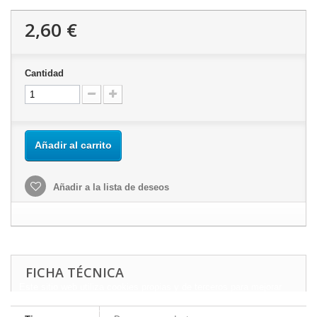
2,60 €
Cantidad
Añadir al carrito
Añadir a la lista de deseos
FICHA TÉCNICA
Este sitio web utiliza cookies propias y de terceros para mejorar
nuestros servicios y mostrarle publicidad relacionada con sus
preferencias mediante el análisis de sus hábitos de navegación.