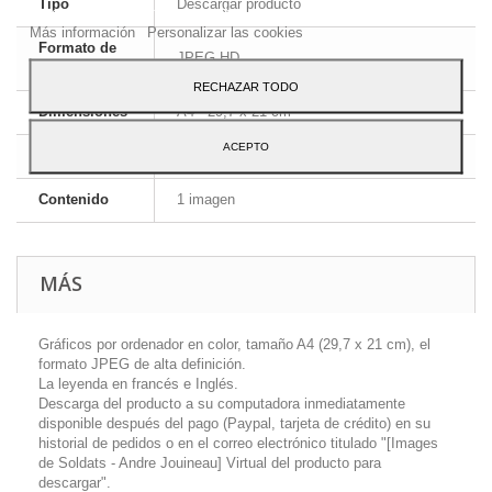
Tipo
Descargar producto
Para dar su consentimiento sobre su uso pulse el botón Acepto.
Más información
Personalizar las cookies
Formato de
JPEG HD
la imagen
RECHAZAR TODO
Dimensiones
A4 - 29,7 x 21 cm
ACEPTO
Idioma
Inglés y francés
Contenido
1 imagen
MÁS
Gráficos por ordenador en color, tamaño A4 (29,7 x 21 cm), el
formato JPEG de alta definición.
La leyenda en francés e Inglés.
Descarga del producto a su computadora inmediatamente
disponible después del pago (Paypal, tarjeta de crédito) en su
historial de pedidos o en el correo electrónico titulado "[Images
de Soldats - Andre Jouineau] Virtual del producto para
descargar".