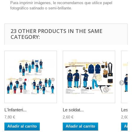
Para imprimir imágenes, le recomendamos que utilice papel
fotográfico satinado o semi-brillante.
23 OTHER PRODUCTS IN THE SAME
CATEGORY:
L'Infanteri...
Le soldat...
Les...
7,80 €
2,60 €
2,60 €
Añadir al carrito
Añadir al carrito
Añad