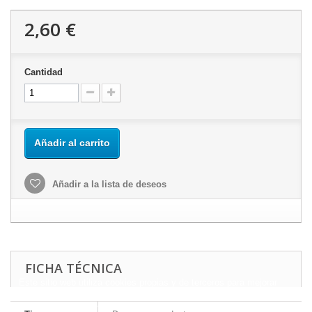
2,60 €
Cantidad
Añadir al carrito
Añadir a la lista de deseos
FICHA TÉCNICA
Este sitio web utiliza cookies propias y de terceros para mejorar
nuestros servicios y mostrarle publicidad relacionada con sus
preferencias mediante el análisis de sus hábitos de navegación.