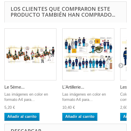
LOS CLIENTES QUE COMPRARON ESTE
PRODUCTO TAMBIÉN HAN COMPRADO...
Le 5ème...
L'Artillerie...
Les G
Las imágenes en color en
Las imágenes en color en
Color 
formato A4 para...
formato A4 para...
compu
5,20 €
10,40 €
2,60 €
Añadir al carrito
Añadir al carrito
Añad