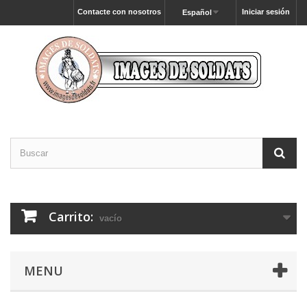
Contacte con nosotros
Iniciar sesión
Español
Carrito:
vacío
MENU