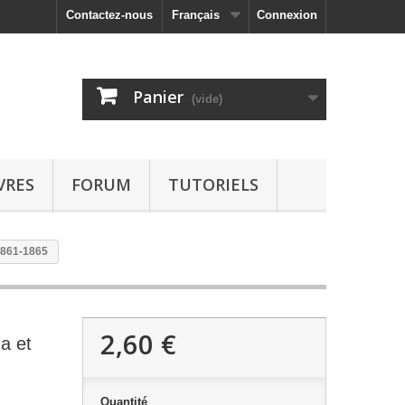
Contactez-nous
Français
Connexion
Panier
(vide)
VRES
FORUM
TUTORIELS
 1861-1865
2,60 €
na et
Quantité