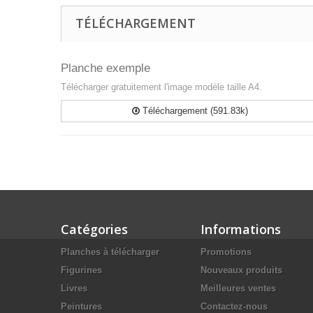
TÉLÉCHARGEMENT
Planche exemple
Télécharger gratuitement l'image modèle taille A4.
Téléchargement (591.83k)
Catégories
Informations
Planches à télécharger
Promotions
Figurines
Nouveaux produits
Livres
Meilleures ventes
Peintures
Contactez-nous