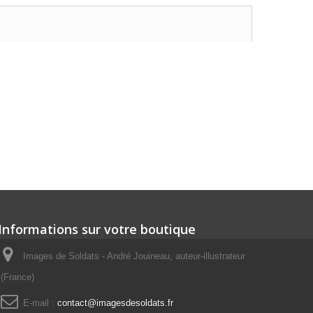
Informations sur votre boutique
Images de Soldats - André Jouineau, auteur-illustrateur
(France)
E-mail :
contact@imagesdesoldats.fr