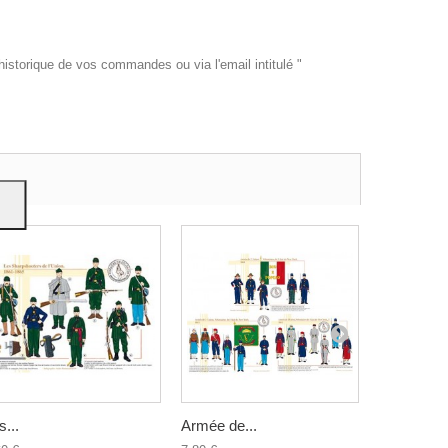
historique de vos commandes ou via l'email intitulé "
es et
e
on
s...
Armée de...
Les...