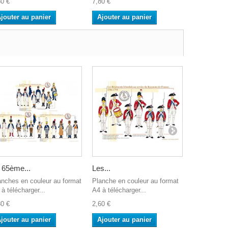
60 €
7,80 €
2,60 €
jouter au panier
Ajouter au panier
Ajouter a
 65ème...
Les...
Eugène de.
anches en couleur au format
Planche en couleur au format
Collection 
à télécharger...
A4 à télécharger...
Prestige Pl
80 €
2,60 €
2,60 €
jouter au panier
Ajouter au panier
Ajouter a