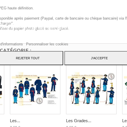
PEG haute définition.
sponible après paiement (Paypal, carte de bancaire ou chèque bancaire) via l'
charger".
te Web utilise ses propres cookies et ceux de tiers pour améliorer nos servic
iliser du papier photo glacé ou semi-glacé.
 montrer des publicités liées à vos préférences en analysant vos habitudes d
ation. Pour donner votre consentement à son utilisation, appuyez sur le bout
pter.
 d'informations
Personnaliser les cookies
CATÉGORIE :
REJETER TOUT
J'ACCEPTE
Les...
Les Grades...
Le