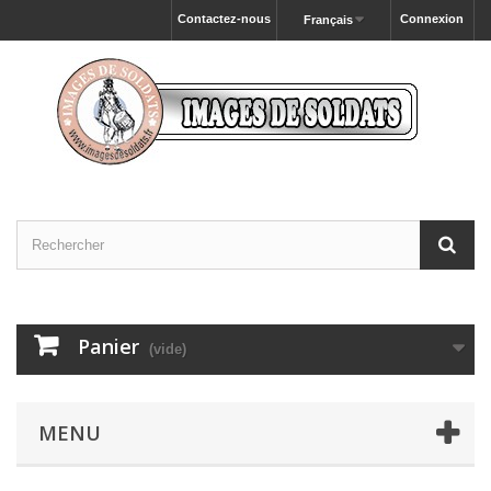
Contactez-nous
Connexion
Français
Panier
(vide)
MENU